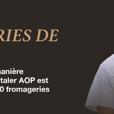
IES DE
manière
ntaler AOP est
00 fromageries