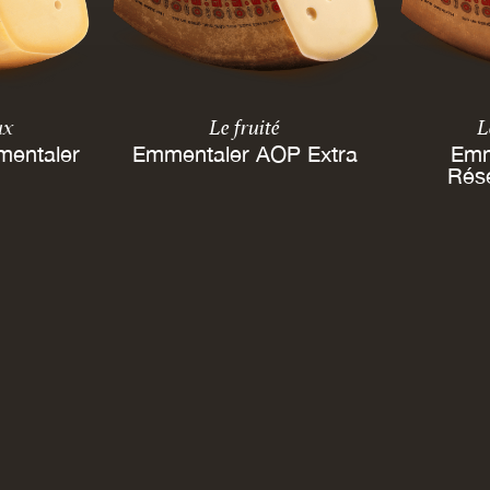
ux
Le fruité
L
mentaler
Emmentaler AOP Extra
Emm
Rés