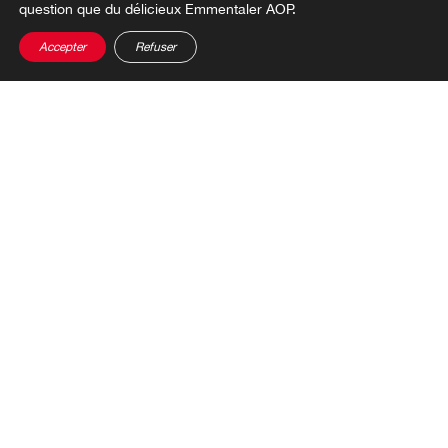
question que du délicieux Emmentaler AOP.
Accepter
Refuser
ENCORE PLUS D'IDÉES
Nos inspirations fromagères
Happy Birthday, la Suisse!