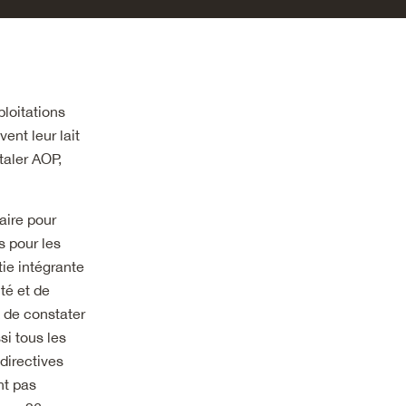
ploitations
ent leur lait
taler AOP,
aire pour
s pour les
tie intégrante
té et de
 de constater
i tous les
directives
nt pas