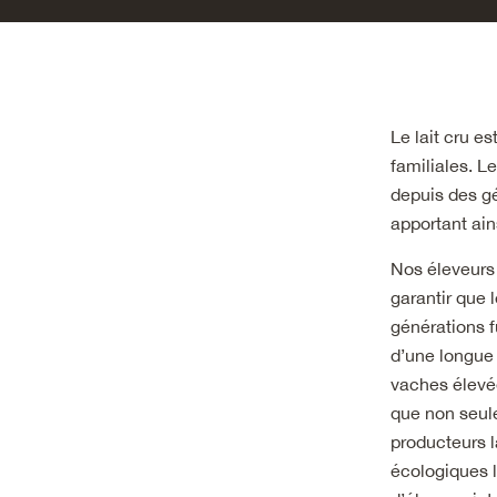
Le lait cru e
familiales. Le
depuis des gé
apportant ain
Nos éleveurs
garantir que 
générations fu
d’une longue 
vaches élevé
que non seule
producteurs l
écologiques l