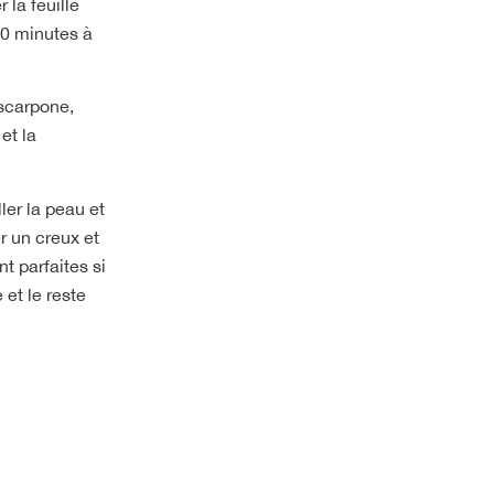
 la feuille
60 minutes à
ascarpone,
et la
ler la peau et
r un creux et
t parfaites si
et le reste