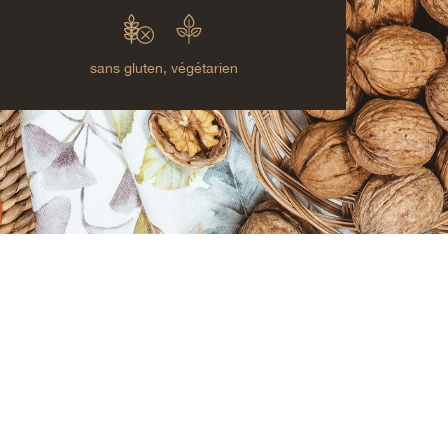
sans gluten,
végétarien