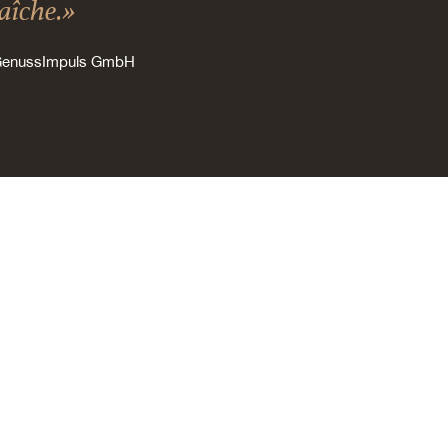
raîche.»
 GenussImpuls GmbH