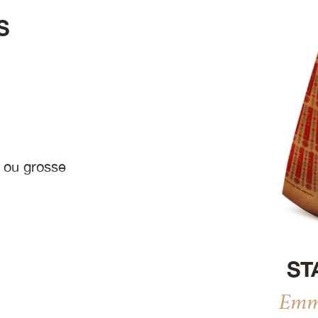
S
 ou grosse
ST
Emme