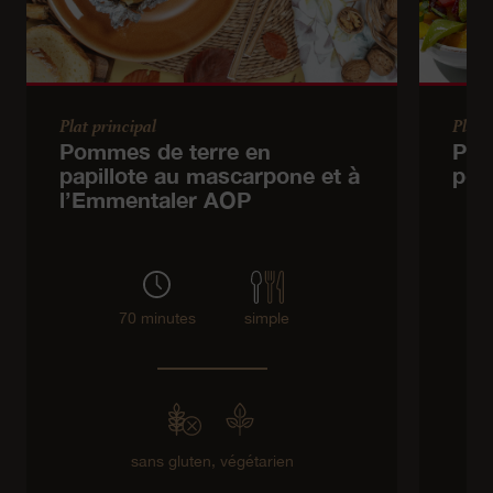
Plat principal
Plat 
Pommes de terre en
Pol
papillote au mascarpone et à
poi
l’Emmentaler AOP
70 minutes
simple
sans gluten,
végétarien
sa