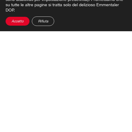
su tutte le altre pagine si tratta solo del delizioso Emmentaler
DOP.
Accetto
Rifiuta
ANCORA PIÙ IDEE
Le nostre Ispirazioni Formaggiose
Eurovision Song Contest