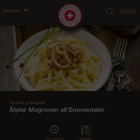
Italiano
Portate principali
Älpler Magronen all’Emmentaler
25 minuti
medio