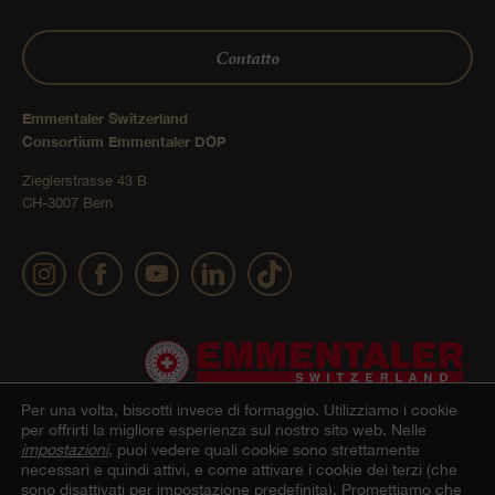
Contatto
Emmentaler Switzerland
Consortium Emmentaler DOP
Zieglerstrasse 43 B
CH-3007 Bern
Per una volta, biscotti invece di formaggio.
Utilizziamo i cookie
per offrirti la migliore esperienza sul nostro sito web. Nelle
impostazioni
, puoi vedere quali cookie sono strettamente
necessari e quindi attivi, e come attivare i cookie dei terzi (che
Impressum
Dichiarazione sulla protezione dei dati
© 2022 Emmentaler AOP |
|
sono disattivati per impostazione predefinita). Promettiamo che