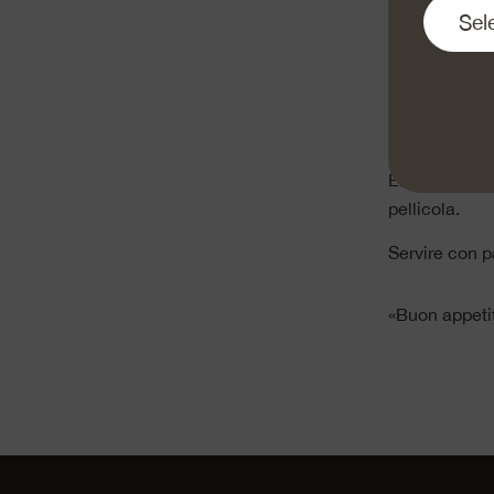
troppo fineme
1 cm. Tritare 
Mischiare la 
ingredienti, 
Rivestire 4 t
Emmentaler DO
pellicola.
Servire con p
«Buon appeti