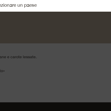
nte. Tagliare il Emmentaler DOP, il peperone e le albicocche a 
finemente la cipolla d’inverno con il verde.
ricotta con la senape e la maggiorana. Aggiungere alla ricotta tu
condire con sale e pepe e mescolare bene.
azze con una pellicola trasparente. Riempire le tazze con la tart
P e premere leggermente. Rovesciare nei piatti e togliere la 
ane e carote lessate.
to»