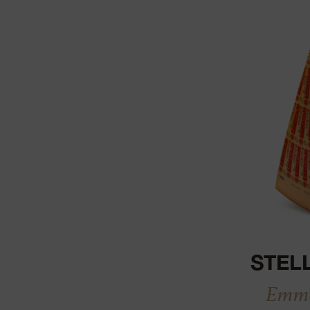
STEL
Emme