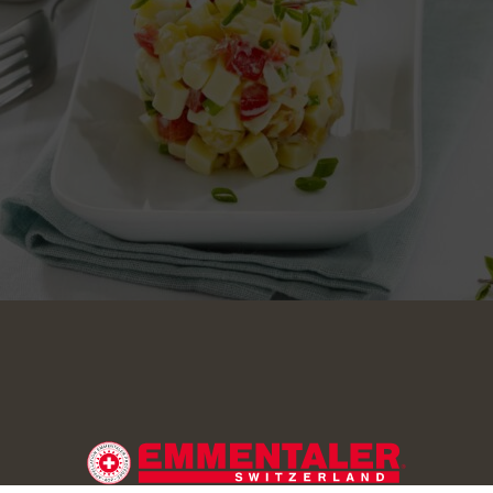
ualche minuto le nocciole in padella senza aggiunta di grassi e 