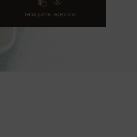
senza glutine,
vegetariano