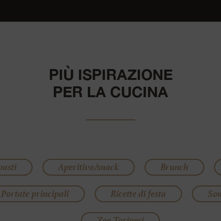
PIÙ ISPIRAZIONE
PER LA CUCINA
pasti
Aperitivo/snack
Brunch
Portate principali
Ricette di festa
So
Zoe Torinesi