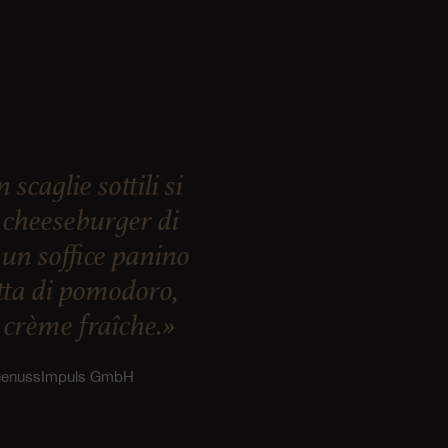
caglie sottili si
 cheeseburger di
 un soffice panino
etta di pomodoro,
i crème fraîche.»
, GenussImpuls GmbH