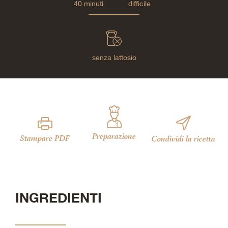
40 minuti
difficile
senza lattosio
Preparazione
Stampare PDF
Condividi la ricetta
INGREDIENTI