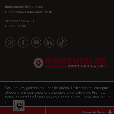
Emmentaler Switzerland
Consortium Emmentaler DOP
Zieglerstrasse 43 B
CH-3007 Bern
Por una vez, galletas en lugar de queso.
Utilizamos galletas para
Impressum
Declaración sobre la protección de datos
© 2022 Emmentaler AOP |
|
ofrecerle la mejor experiencia posible en el sitio web. Promete,
todas las demás páginas son sólo sobre el fino Emmentaler DOP.
personales
AGB Onlineshop
Cookie – Explicación
|
|
.
De acuerdo
Ablehnen