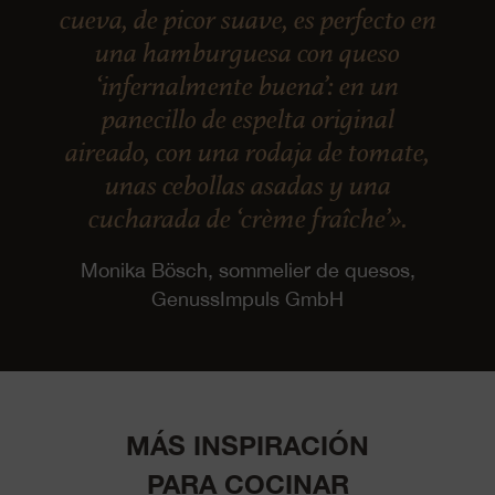
cueva, de picor suave, es perfecto en
una hamburguesa con queso
‘infernalmente buena’: en un
panecillo de espelta original
aireado, con una rodaja de tomate,
unas cebollas asadas y una
cucharada de ‘crème fraîche’».
Monika Bösch, sommelier de quesos,
GenussImpuls GmbH
MÁS INSPIRACIÓN
PARA COCINAR