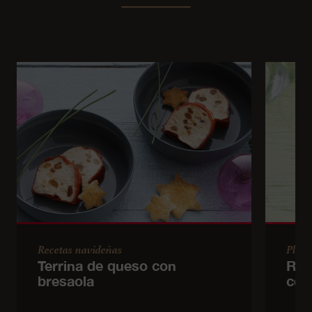
Recetas navideñas
Plato
Terrina de queso con
Rot
bresaola
ceb