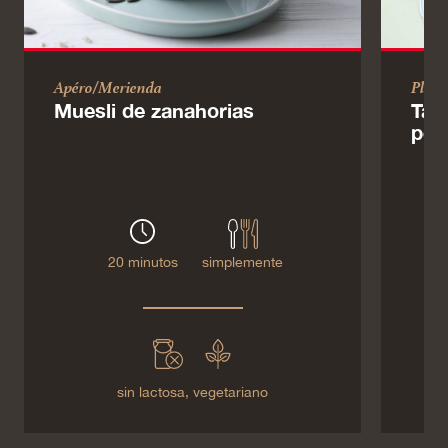
Apéro/Merienda
Plato
Muesli de zanahorias
Tal
pes
20 minutos
simplemente
sin lactosa,
vegetariano