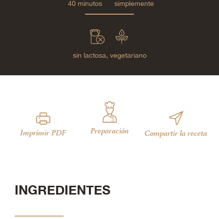
40 minutos
simplemente
sin lactosa,
vegetariano
Preparación
Imprimir PDF
Compartir la receta
INGREDIENTES