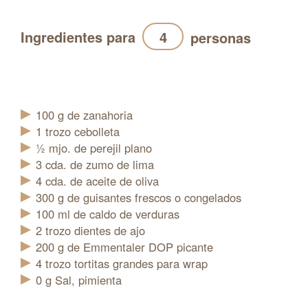
Ingredientes para
personas
Actualización
100
g
de zanahoria
1
trozo
cebolleta
½
mjo.
de perejil plano
3
cda.
de zumo de lima
4
cda.
de aceite de oliva
300
g
de guisantes frescos o congelados
100
ml
de caldo de verduras
2
trozo
dientes de ajo
200
g
de Emmentaler DOP picante
4
trozo
tortitas grandes para wrap
0
g
Sal, pimienta