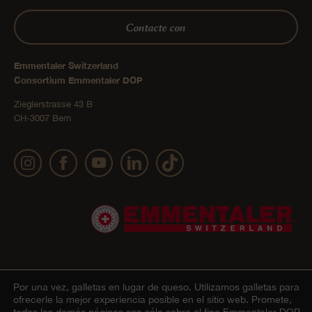
Contacte con
Emmentaler Switzerland
Consortium Emmentaler DOP
Zieglerstrasse 43 B
CH-3007 Bern
Por una vez, galletas en lugar de queso.
Utilizamos galletas para
Impressum
Declaración sobre la protección de datos
© 2022 Emmentaler AOP |
|
ofrecerle la mejor experiencia posible en el sitio web. Promete,