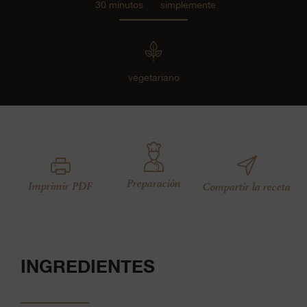
30 minutos
simplemente
vegetariano
Preparación
Imprimir PDF
Compartir la receta
INGREDIENTES