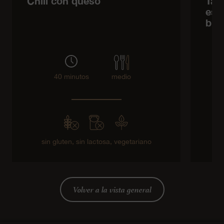
Chili con queso
Tall
esp
bla
40 minutos
medio
sin gluten,
sin lactosa,
vegetariano
Volver a la vista general