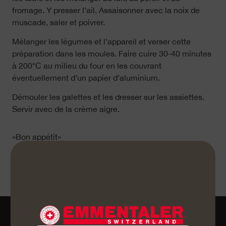
fromage. Y presser l’ail. Assaisonner avec la noix de
muscade, saler et poivrer.
Mélanger les légumes et l’appareil et verser cette
préparation dans les moules. Faire cuire 30-40 minutes
à 200°C au milieu du four en les couvrant
éventuellement d’un papier d’aluminium.
Démouler les galettes et les dresser sur les assiettes.
Servir avec de la crème aigre.
«Bon appétit»