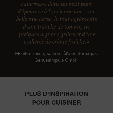
cavernes»: dans un petit pain
d’épeautre à l’ancienne avec une
belle mie aérée, le tout agrémenté
d’une tranche de tomate, de
quelques oignons grillés et d’une
cuillerée de crème fraîche.»
Monika Bösch, sommelière en fromages,
GenussImpuls GmbH
PLUS D'INSPIRATION
POUR CUISINER