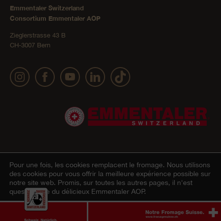
Emmentaler Switzerland
Consortium Emmentaler AOP
Zieglerstrasse 43 B
CH-3007 Bern
Pour une fois, les cookies remplacent le fromage.
Nous utilisons
Mentions légales
Déclaration de confidentialité
CGV
© 2022 Emmentaler AOP |
|
|
des cookies pour vous offrir la meilleure expérience possible sur
notre site web. Promis, sur toutes les autres pages, il n'est
Onlineshop
Cookie – Déclaration
|
question que du délicieux Emmentaler AOP.
Accepter
Refuser