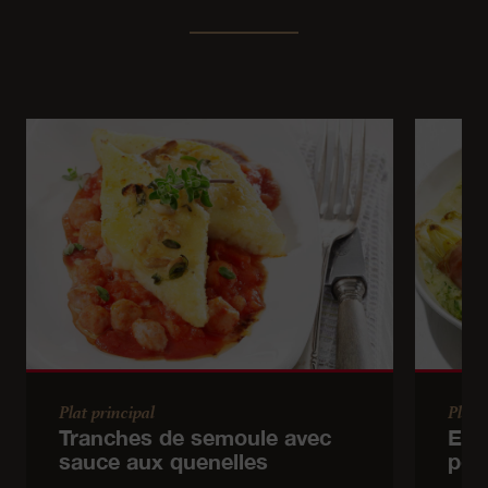
Plat principal
Plat 
Tranches de semoule avec
End
sauce aux quenelles
pom