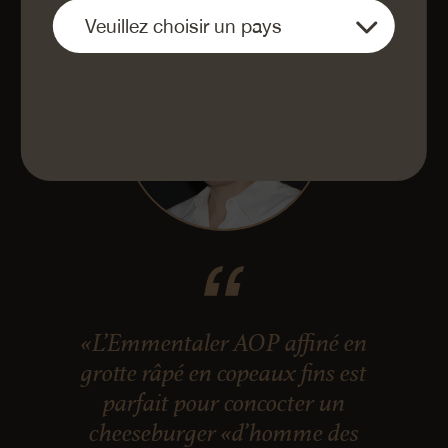
«L’Emmentaler AOP affiné en
grotte râpé en copeaux fins est
parfait pour concocter un
cheeseburger «d’homme des