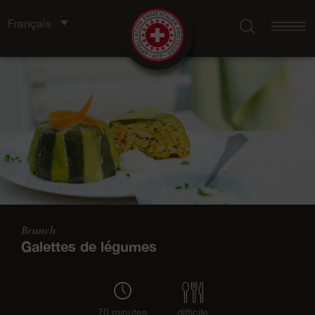
Français
Brunch
Galettes de légumes
70 minutes
difficile