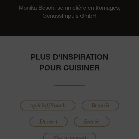
Monika Bösch, sommelière en fromages,
GenussImpuls GmbH
PLUS D'INSPIRATION
POUR CUISINER
Apéritif/Snack
Brunch
Dessert
Entrée
Plat principal