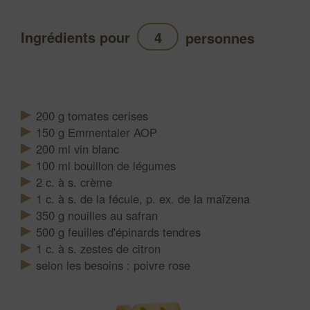
Ingrédients pour
personnes
Actualiser
200
g
tomates cerises
150
g
Emmentaler AOP
200
ml
vin blanc
100
ml
bouillon de légumes
2
c. à s.
crème
1
c. à s.
de la fécule, p. ex. de la maïzena
350
g
nouilles au safran
500
g
feuilles d'épinards tendres
1
c. à s.
zestes de citron
selon les besoins : poivre rose