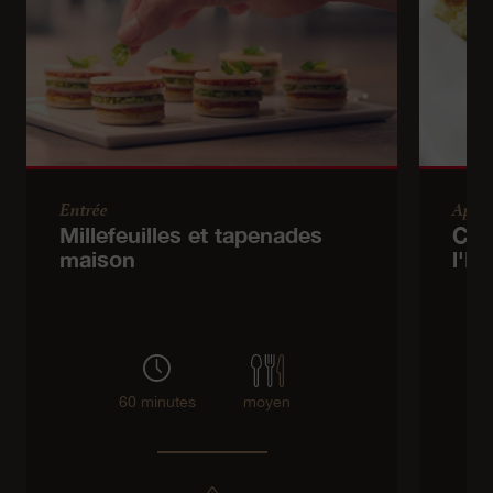
Entrée
Apéri
Millefeuilles et tapenades
Crê
maison
l'E
60 minutes
moyen