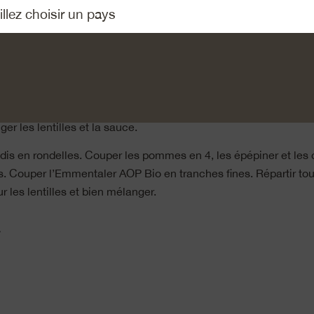
ition les lentilles et les feuilles de laurier dans une casserole 
-30 minutes à petit feu. Bien égoutter les lentilles. Retirer les f
naigre, le bouillon et l’huile, assaisonner avec la moutarde, le s
er les lentilles et la sauce.
dis en rondelles. Couper les pommes en 4, les épépiner et les
s. Couper l’Emmentaler AOP Bio en tranches fines. Répartir tou
r les lentilles et bien mélanger.
»