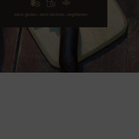
sans gluten,
sans lactose,
végétarien