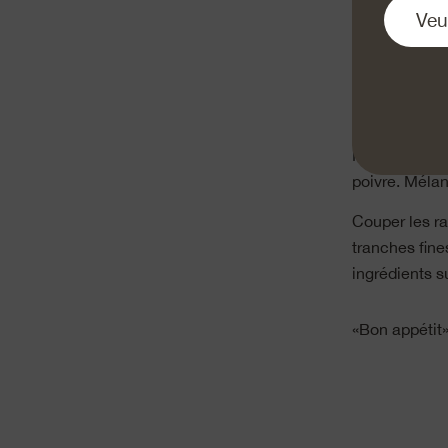
Porter à ébull
faire cuire 20
laurier.
Mélanger le vi
poivre. Mélang
Couper les ra
tranches fine
ingrédients su
«Bon appétit