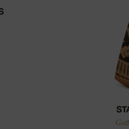
S
ST
Got