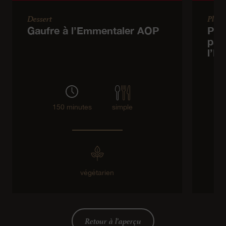
Dessert
Plat 
Gaufre à l’Emmentaler AOP
Pom
pap
l’E
150 minutes
simple
végétarien
Retour à l'aperçu