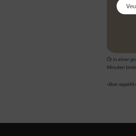
Emmentaler A
schneiden. Wi
Wirzblätter s
Eier verquirl
wenden. Pana
Öl in einer g
Minuten brate
«Bon appétit