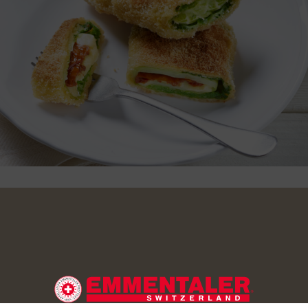
in kochendem Salzwasser ca. 3 Minuten blanchieren. Mit einer
und in eiskaltem Wasser abkühlen lassen. Auf einem Geschirr
trocken tupfen. Blattrippen flach schneiden.