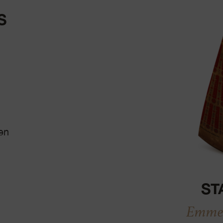
S
en
ST
Emmen