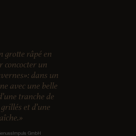
 grotte râpé en
ur concocter un
vernes»: dans un
nne avec une belle
d’une tranche de
grillés et d’une
raîche.»
 GenussImpuls GmbH