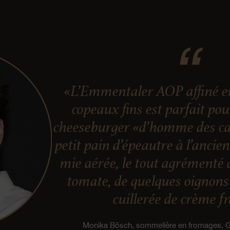
«L’Emmentaler AOP affiné en
copeaux fins est parfait po
cheeseburger «d’homme des ca
petit pain d’épeautre à l’ancie
mie aérée, le tout agrémenté 
tomate, de quelques oignons 
cuillerée de crème f
Monika Bösch, sommelière en fromages,