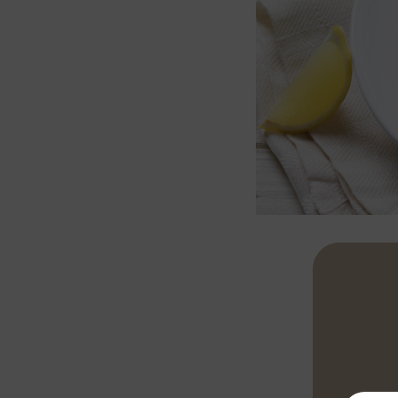
Wirzblätter 
herausheben 
auslegen und 