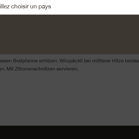
OP in 8 etwa 1 cm dicke Scheiben in der Grösse von ca. 7×4
rzblätter mit je einer Tomate belegen. Darauf die Käsescheiben
eitlich einschlagen und satt aufrollen. Päckli etwas flach press
en. Wirzpäckli zuerst im Mehl, danach im Ei und am Schluss i
de gut andrücken.
rossen Bratpfanne erhitzen. Wirzpäckli bei mittlerer Hitze beidsei
n. Mit Zitronenschnitzen servieren.
»