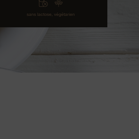
sans lactose,
végétarien