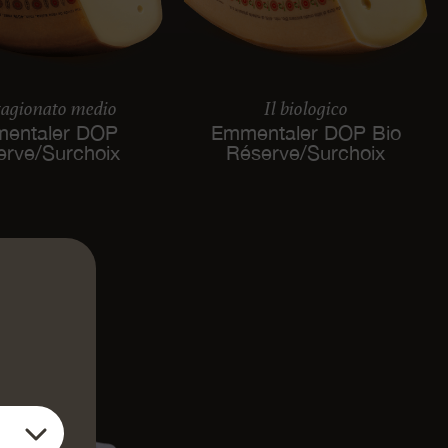
tagionato medio
Il biologico
entaler DOP
Emmentaler DOP Bio
erve/Surchoix
Réserve/Surchoix