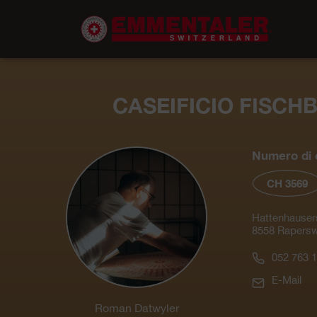
CASEIFICIO FISCH
Numero di c
CH 3569
Hattenhauser
8558 Rapersw
052 763 1
E-Mail
Roman Datwyler