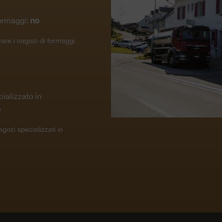
no
ormaggi:
vare i negozi di formaggi
.
ializzato in
o
egozi specializzati in