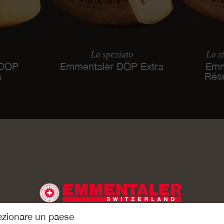
Lo speziato
Lo s
 DOP
Emmentaler DOP Extra
Emm
à
Rés