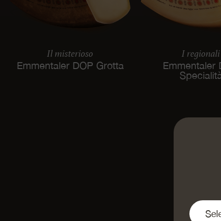
Il misterioso
I regionali
Emmentaler DOP Grotta
Emmentaler
Specialit