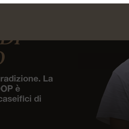
 DI
O
radizione. La
DOP è
aseifici di