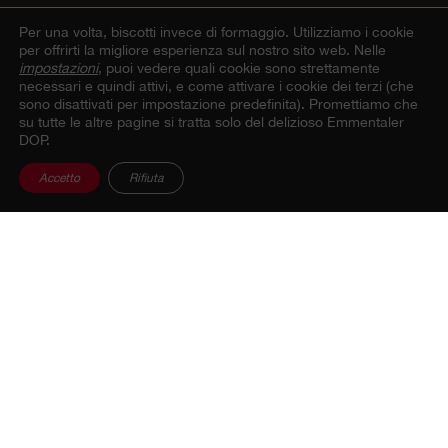
Per una volta, biscotti invece di formaggio.
Utilizziamo i cookie
per offrirti la migliore esperienza sul nostro sito web. Nelle
impostazioni
, puoi vedere quali cookie sono strettamente
necessari e quindi attivi, e come attivare i cookie dei terzi (che
sono disattivati per impostazione predefinita). Promettiamo che
su tutte le altre pagine si tratta solo del delizioso Emmentaler
DOP.
Accetto
Rifiuta