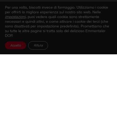
Per una volta, biscotti invece di formaggio.
Utilizziamo i cookie
per offrirti la migliore esperienza sul nostro sito web. Nelle
impostazioni
, puoi vedere quali cookie sono strettamente
necessari e quindi attivi, e come attivare i cookie dei terzi (che
sono disattivati per impostazione predefinita). Promettiamo che
su tutte le altre pagine si tratta solo del delizioso Emmentaler
DOP.
Accetto
Rifiuta