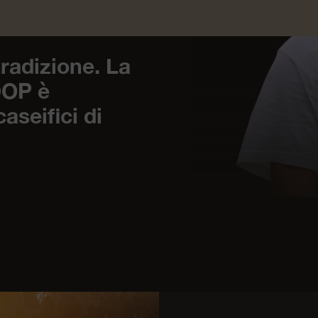
O
radizione. La
DOP è
aseifici di