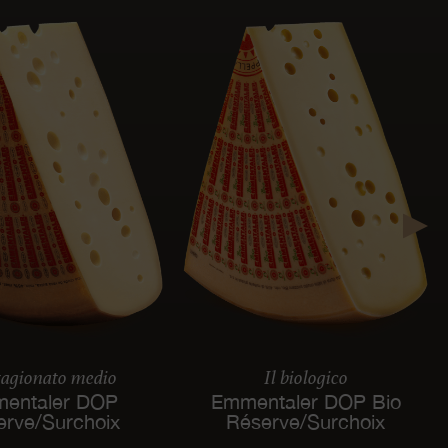
tagionato medio
Il biologico
entaler DOP
Emmentaler DOP Bio
erve/Surchoix
Réserve/Surchoix