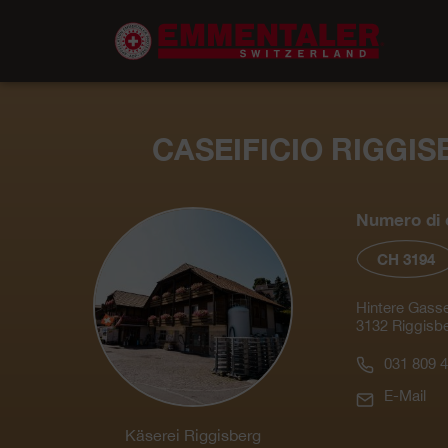
CASEIFICIO RIGGI
Numero di c
CH 3194
Hintere Gass
3132 Riggisb
031 809 4
E-Mail
Käserei Riggisberg