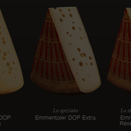
Lo speziato
Lo s
 DOP
Emmentaler DOP Extra
Emm
à
Rés