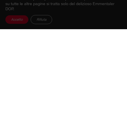
su tutte le altre pagine si tratta solo del delizioso Emmentaler
DOP.
Accetto
Rifiuta