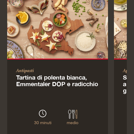
Antipasti
Aperi
Tartina di polenta bianca,
Spi
Emmentaler DOP e radicchio
a c
grig
30 minuti
medio