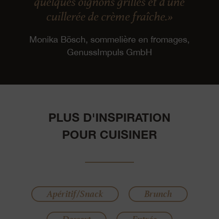
quelques oignons grillés et d’une
cuillerée de crème fraîche.»
Monika Bösch, sommelière en fromages,
GenussImpuls GmbH
PLUS D'INSPIRATION
POUR CUISINER
Apéritif/Snack
Brunch