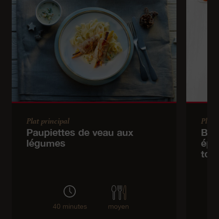
Plat principal
Plat 
Paupiettes de veau aux
Bou
légumes
épic
tom
40 minutes
moyen