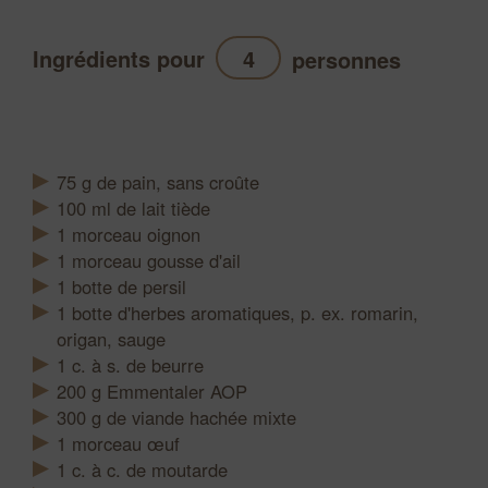
Ingrédients pour
personnes
Actualiser
75
g
de pain, sans croûte
100
ml
de lait tiède
1
morceau
oignon
1
morceau
gousse d'ail
1
botte
de persil
1
botte
d'herbes aromatiques, p. ex. romarin,
origan, sauge
1
c. à s.
de beurre
200
g
Emmentaler AOP
300
g
de viande hachée mixte
1
morceau
œuf
1
c. à c.
de moutarde