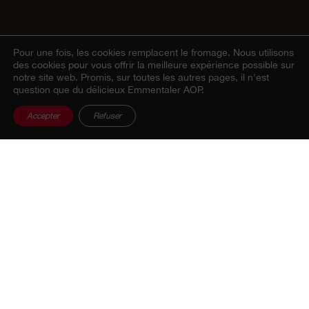
Pour une fois, les cookies remplacent le fromage.
Nous utilisons
des cookies pour vous offrir la meilleure expérience possible sur
notre site web. Promis, sur toutes les autres pages, il n'est
question que du délicieux Emmentaler AOP.
Accepter
Refuser