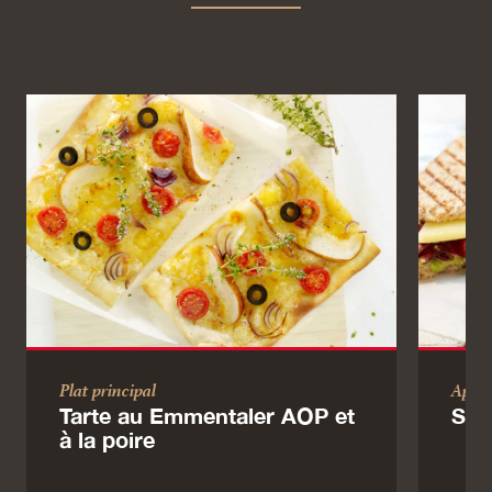
Plat principal
Apéri
Tarte au Emmentaler AOP et
San
à la poire