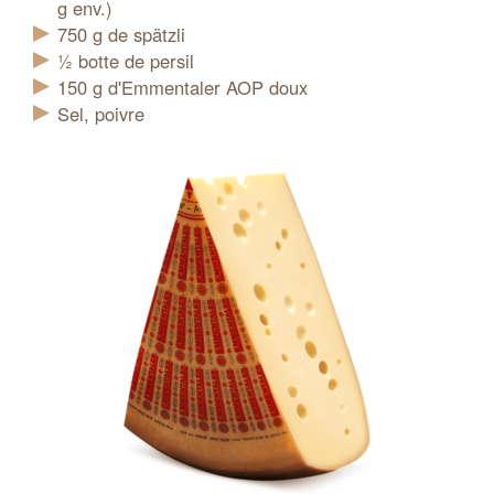
g env.)
750
g
de spätzli
½
botte
de persil
150
g
d'Emmentaler AOP doux
Sel, poivre