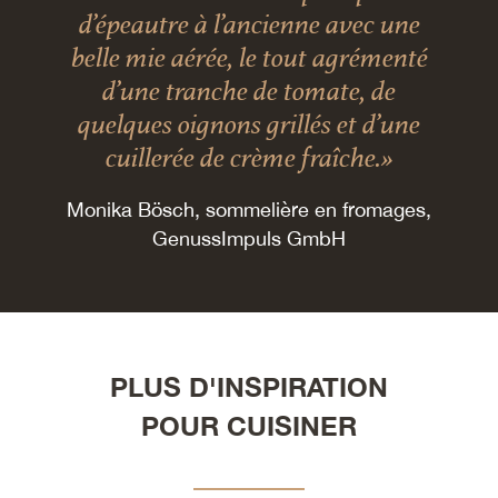
d’épeautre à l’ancienne avec une
belle mie aérée, le tout agrémenté
d’une tranche de tomate, de
quelques oignons grillés et d’une
cuillerée de crème fraîche.»
Monika Bösch, sommelière en fromages,
GenussImpuls GmbH
PLUS D'INSPIRATION
POUR CUISINER