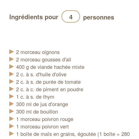
Ingrédients pour
personnes
Actualiser
2
morceau
oignons
2
morceau
gousses d'ail
400
g
de viande hachée mixte
2
c. à s.
d'huile d'olive
2
c. à s.
de purée de tomate
2
c. à c.
de piment en poudre
1
c. à s.
de thym
300
ml
de jus d'orange
300
ml
de bouillon
1
morceau
poivron rouge
1
morceau
poivron vert
1
boîte
de maïs en grains, égoutée (1 boîte = 280