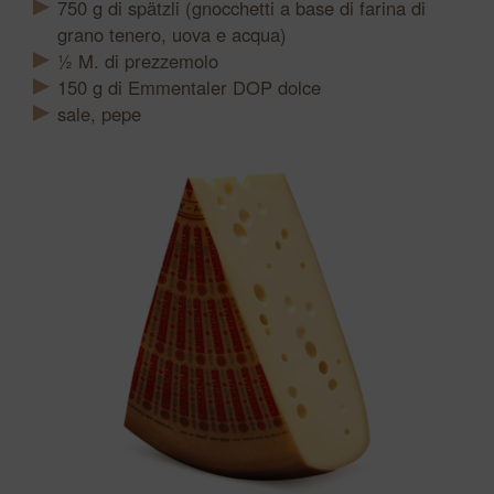
750
g
di spätzli (gnocchetti a base di farina di
grano tenero, uova e acqua)
½
M.
di prezzemolo
150
g
di Emmentaler DOP dolce
sale, pepe