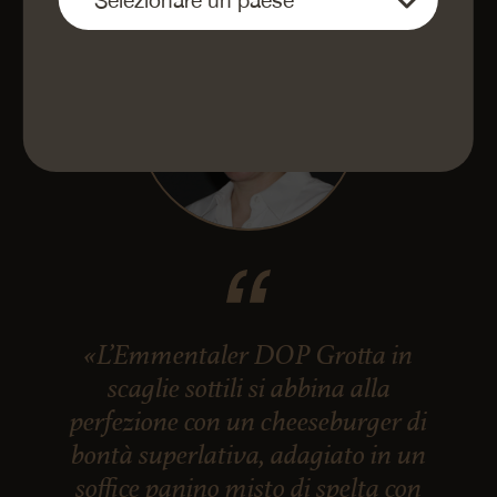
«L’Emmentaler DOP Grotta in
scaglie sottili si abbina alla
perfezione con un cheeseburger di
bontà superlativa, adagiato in un
soffice panino misto di spelta con