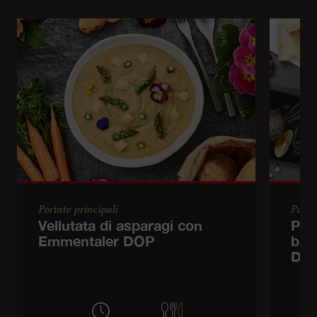
Portate principali
Porta
Vellutata di asparagi con
Pan
Emmentaler DOP
bar
DO