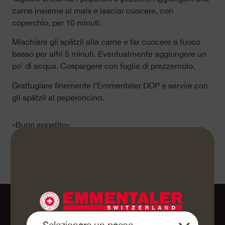
carne insieme al mais e lasciar cuocere, con
coperchio, per 10 minuti.
Mischiare gli spätzli alla carne e far cuocere a fuoco
basso per altri 5 minuti. Eventualmente aggiungere un
po’ di acqua. Cospargere con foglie di prezzemolo.
Grattugiare finemente l’Emmentaler DOP e servire con
gli spätzli al peperoncino.
«Buon appetito»