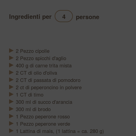
Ingredienti per
persone
Aggiornamento
2
Pezzo
cipolle
2
Pezzo
spicchi d'aglio
400
g
di carne trita mista
2
CT
di olio d'oliva
2
CT
di passata di pomodoro
2
ct
di peperoncino in polvere
1
CT
di timo
300
ml
di succo d'arancia
300
ml
di brodo
1
Pezzo
peperone rosso
1
Pezzo
peperone verde
1
Lattina
di mais, (1 lattina = ca. 280 g)