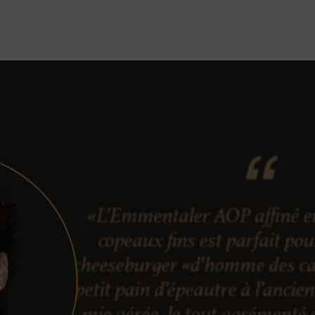
«L’Emmentaler AOP affiné en
copeaux fins est parfait po
cheeseburger «d’homme des ca
petit pain d’épeautre à l’ancie
mie aérée, le tout agrémenté 