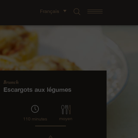
Français
Brunch
Escargots aux légumes
moyen
110 minutes