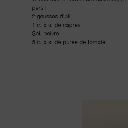
persil
2 gousses d’ail
1 c. à s. de câpres
Sel, poivre
5 c. à s. de purée de tomate