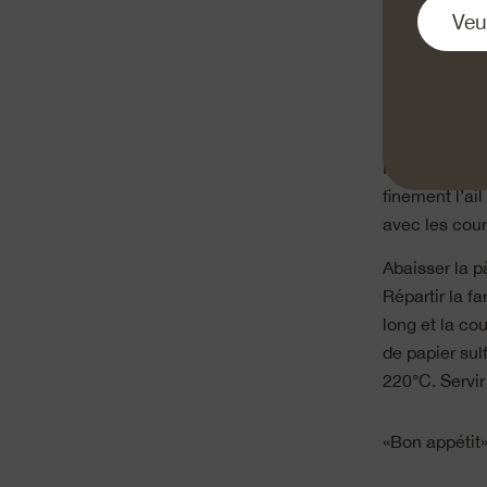
Râper fineme
farine, le sel
pétrir ce mél
la faire leve
Pour la farce
finement l’ai
avec les courg
Abaisser la p
Répartir la fa
long et la co
de papier sul
220°C. Servir
«Bon appétit