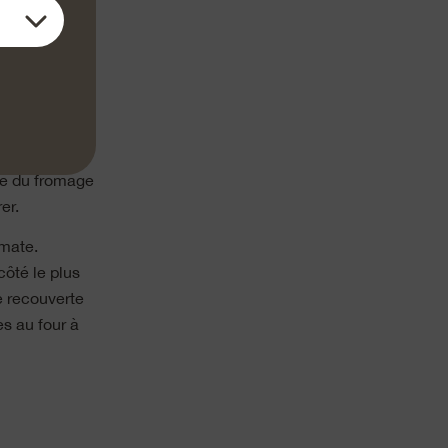
 avec la
r avec l’eau et
r la pâte et
 de volume.
 Hacher
ste du fromage
er.
omate.
côté le plus
e recouverte
es au four à