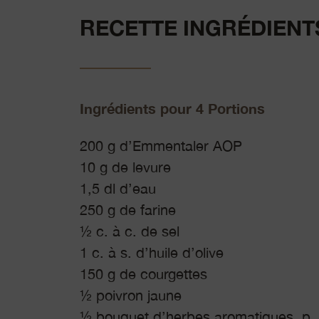
RECETTE INGRÉDIENT
Ingrédients pour 4 Portions
200 g d’Emmentaler AOP
10 g de levure
1,5 dl d’eau
250 g de farine
½ c. à c. de sel
1 c. à s. d’huile d’olive
150 g de courgettes
½ poivron jaune
½ bouquet d’herbes aromatiques, p. 