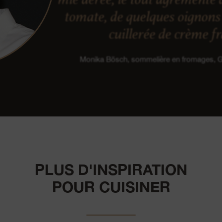
tomate, de quelques oignons 
cuillerée de crème f
Monika Bösch, sommelière en fromages,
PLUS D'INSPIRATION
POUR CUISINER