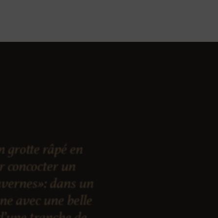
 grotte râpé en
ur concocter un
vernes»: dans un
nne avec une belle
d’une tranche de