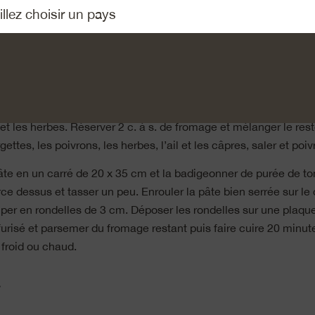
nt l’Emmentaler AOP. Mettre 25 g de fromage dans un saladier
 et l’huile d’olive. Emietter la levure et la mettre dans le saladie
ange pendant 5-10 minutes pour obtenir une pâte souple. Couvri
r dans un endroit où la température est élevée, elle doit doubler
, couper les courgettes et les poivrons en petits dés de 5 mm.
l et les herbes. Réserver 2 c. à s. de fromage et mélanger le re
ettes, les poivrons, les herbes, l’ail et les câpres, saler et poivr
âte en un carré de 20 x 35 cm et la badigeonner de purée de t
rce dessus et tasser un peu. Enrouler la pâte bien serrée sur le 
uper en rondelles de 3 cm. Déposer les rondelles sur une plaqu
furisé et parsemer du fromage restant puis faire cuire 20 minut
 froid ou chaud.
»