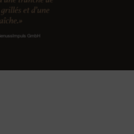
grillés et d’une
raîche.»
 GenussImpuls GmbH