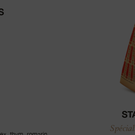
S
ST
Spécia
ex. thym, romarin,