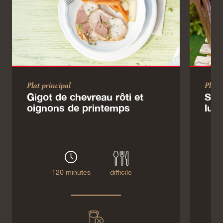
Plat principal
Plat 
Gigot de chevreau rôti et
Sal
oignons de printemps
lutt
120 minutes
difficile