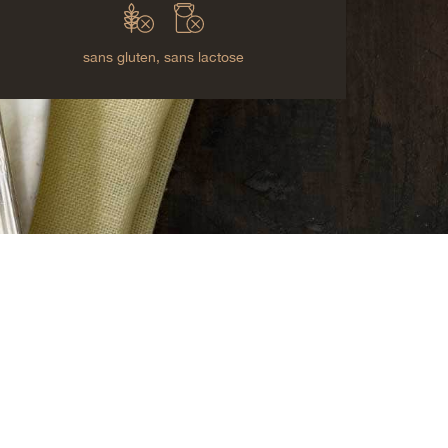
sans gluten,
sans lactose