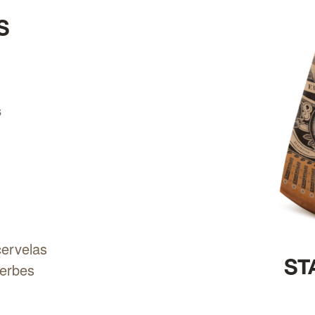
S
s
Actualiser
ervelas
ST
herbes