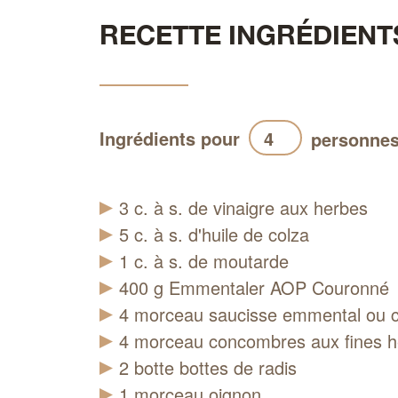
RECETTE INGRÉDIENT
Ingrédients pour
personne
3
c. à s.
de vinaigre aux herbes
5
c. à s.
d'huile de colza
1
c. à s.
de moutarde
400
g
Emmentaler AOP Couronné
4
morceau
saucisse emmental ou c
4
morceau
concombres aux fines 
2
botte
bottes de radis
1
morceau
oignon