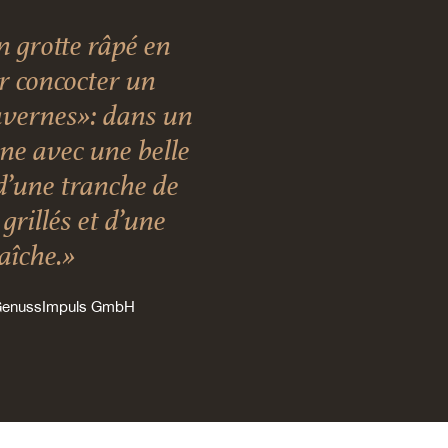
 grotte râpé en
ur concocter un
vernes»: dans un
nne avec une belle
d’une tranche de
grillés et d’une
raîche.»
 GenussImpuls GmbH