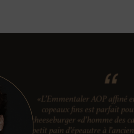
«L’Emmentaler AOP affiné en
copeaux fins est parfait po
cheeseburger «d’homme des ca
petit pain d’épeautre à l’ancie