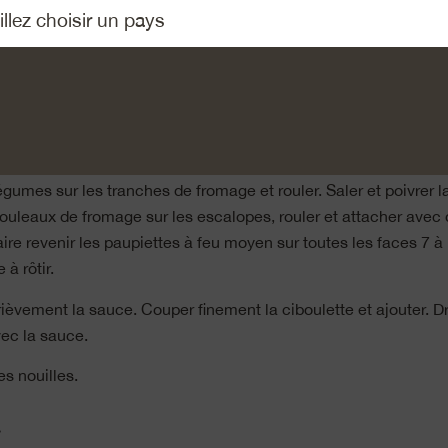
légumes, en prendre 2/3 et les couper en bâtonnets de 7 mm d’
ong. Faire revenir dans 1 CS de beurre, ajouter 2 à 3 CS d’eau,
re al dente, laisser refroidir.
gumes restants et l’échalote en petits dés. Faire revenir dans l
er avec le vin blanc. Faire réduire de moitié à feu vif. Ajouter 
ition, assaisonner avec la moutarde, le sel et le poivre.
légumes sur les tranches de fromage et rouler. Saler et poivrer l
rouleaux de fromage sur les escalopes, rouler et attacher avec d
aire revenir les paupiettes à feu moyen sur toutes les faces 7 
 à rôtir.
ièvement la sauce. Couper finement la ciboulette et ajouter. D
ec la sauce.
es nouilles.
»