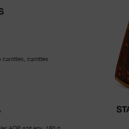
S
carottes, carottes
ST
e
er AOP, soit env. 160 g