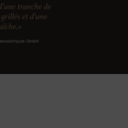
d’une tranche de
grillés et d’une
raîche.»
 GenussImpuls GmbH