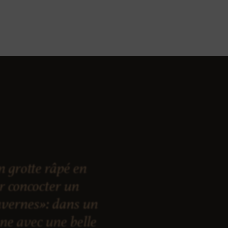
 grotte râpé en
ur concocter un
vernes»: dans un
nne avec une belle