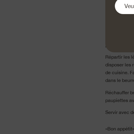
Préparer les 
de 10 cm de l
Couvrir et cui
Couper les lé
beurre, déglac
porter à ébull
Répartir les 
disposer les 
de cuisine. F
dans le beurre
Réchauffer br
paupiettes av
Servir avec d
«Bon appétit