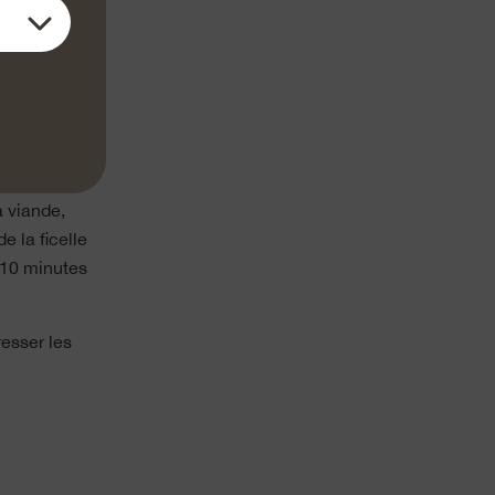
épaisseur et
 assaisonner.
e reste de
la crème,
a viande,
e la ficelle
à 10 minutes
resser les