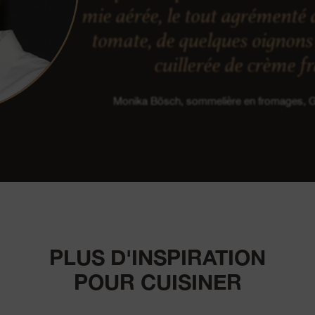
mie aérée, le tout agrémenté 
tomate, de quelques oignons 
cuillerée de crème f
Monika Bösch, sommelière en fromages,
PLUS D'INSPIRATION
POUR CUISINER