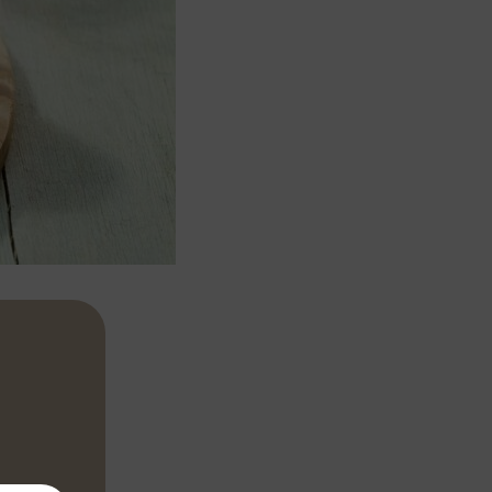
 les couper
hes fines.