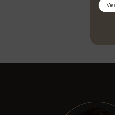
Couper les pa
ingrédients s
«Bon appétit