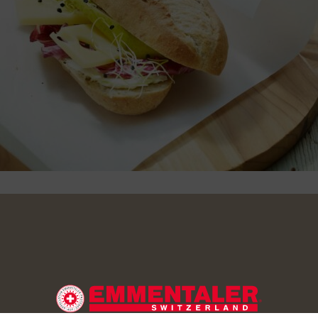
orino rosso en lanières. Couper les poires en 4, les épépiner et
Les arroser de jus de citron. Couper l’Emmentaler AOP en tranc
romage frais et la moutarde.