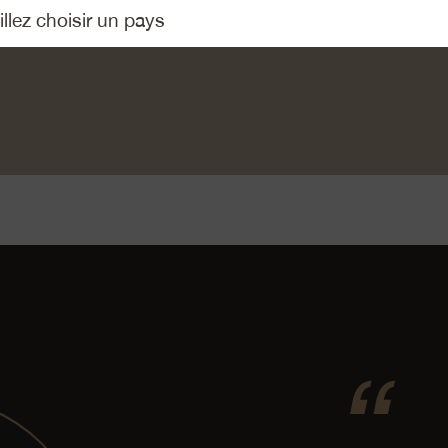
ins en 2 et les tartiner de de fromage frais à la moutarde. Dépo
ur le pain et refermer le pain en appuyant légèrement.
»