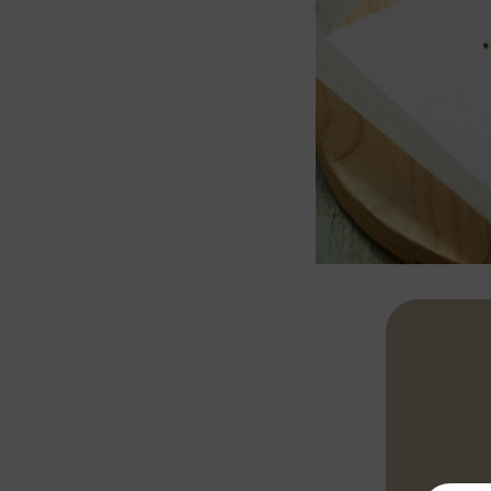
Couper le cic
en tranches. 
Mélanger le f