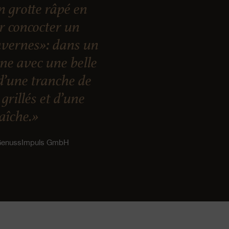
 grotte râpé en
ur concocter un
vernes»: dans un
nne avec une belle
d’une tranche de
grillés et d’une
raîche.»
 GenussImpuls GmbH