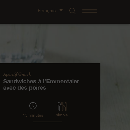
Français
Apéritif/Snack
Sandwiches à l’Emmentaler
avec des poires
simple
15 minutes