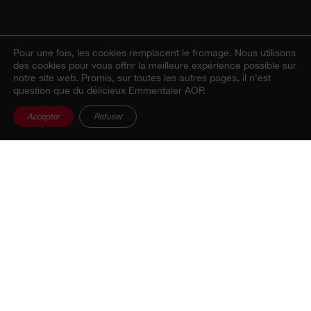
Pour une fois, les cookies remplacent le fromage.
Nous utilisons
des cookies pour vous offrir la meilleure expérience possible sur
notre site web. Promis, sur toutes les autres pages, il n'est
question que du délicieux Emmentaler AOP.
Accepter
Refuser