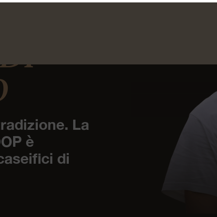
 DI
O
radizione. La
DOP è
aseifici di