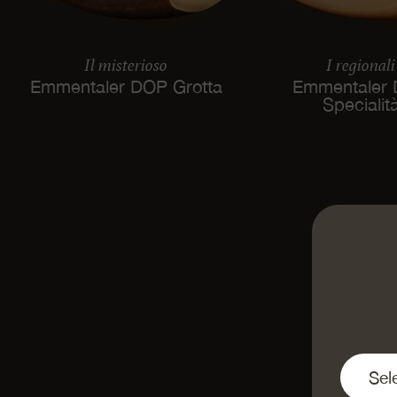
Il misterioso
I regionali
Emmentaler DOP Grotta
Emmentaler
Specialit