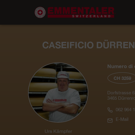
CASEIFICIO DÜRRE
Numero di c
CH 3259
Dorfstrasse 6
3465 Dürrenr
062 964 1
E-Mail
Urs Kämpfer