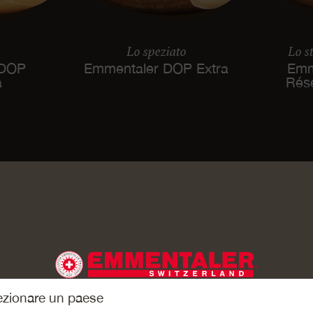
Lo speziato
Lo s
 DOP
Emmentaler DOP Extra
Emm
à
Rés