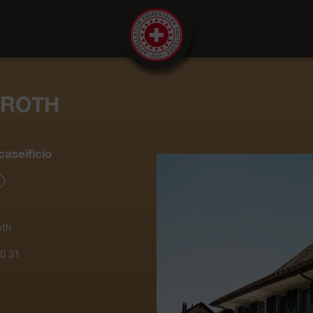
NROTH
aseificio
oth
0 31