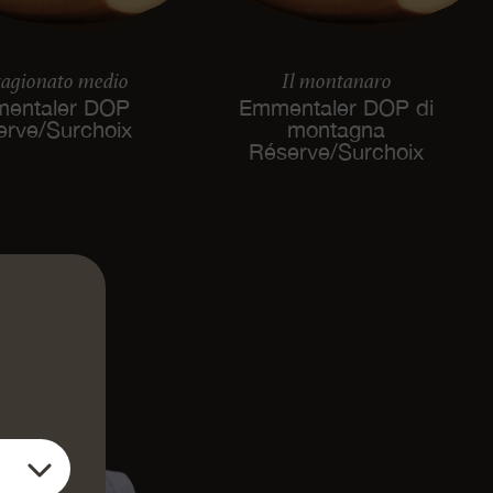
tagionato medio
Il montanaro
entaler DOP
Emmentaler DOP di
erve/Surchoix
montagna
Réserve/Surchoix