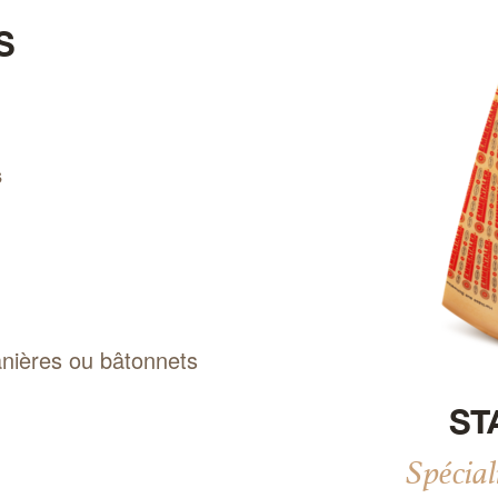
S
s
Actualiser
nières ou bâtonnets
ST
Spécia