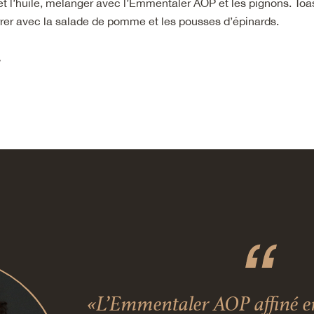
 et l’huile, mélanger avec l’Emmentaler AOP et les pignons. Toa
urrer avec la salade de pomme et les pousses d’épinards.
»
«L’Emmentaler AOP affiné en