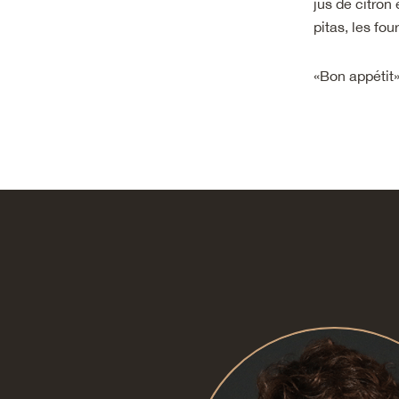
jus de citron
pitas, les fo
«Bon appétit