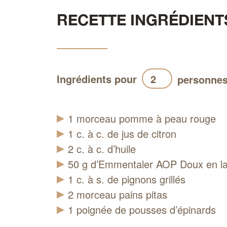
RECETTE INGRÉDIENT
Ingrédients pour
personne
1
morceau
pomme à peau rouge
1
c. à c.
de jus de citron
2
c. à c.
d’huile
50
g
d’Emmentaler AOP Doux en la
1
c. à s.
de pignons grillés
2
morceau
pains pitas
1 poignée de pousses d’épinards