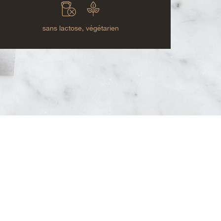
sans lactose,
végétarien