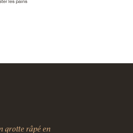
ster les pains
 grotte râpé en