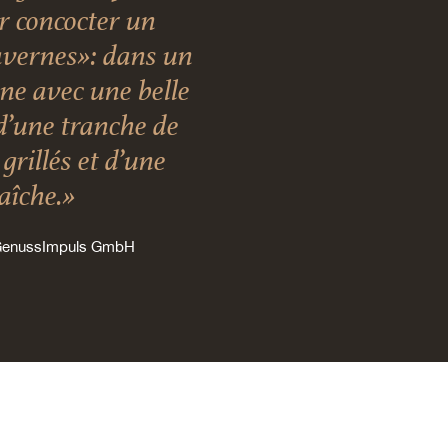
ur concocter un
vernes»: dans un
nne avec une belle
d’une tranche de
grillés et d’une
raîche.»
 GenussImpuls GmbH