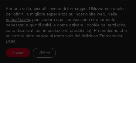
Per una volta, biscotti invece di formaggio.
Utilizziamo i cookie
per offrirti la migliore esperienza sul nostro sito web. Nelle
impostazioni
, puoi vedere quali cookie sono strettamente
necessari e quindi attivi, e come attivare i cookie dei terzi (che
sono disattivati per impostazione predefinita). Promettiamo che
su tutte le altre pagine si tratta solo del delizioso Emmentaler
DOP.
Accetto
Rifiuta