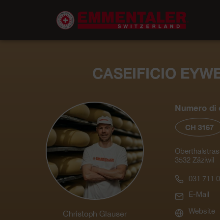
CASEIFICIO EYW
Numero di c
CH 3167
Oberthalstras
3532 Zäziwil
031 711 0
E-Mail
Website
Christoph Glauser